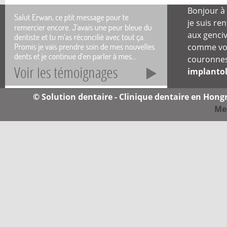
Bonjour à 
je suis re
aux genciv
comme vou
couronnes
implantol
© Solution dentaire - Clinique dentaire en Hongri
Men